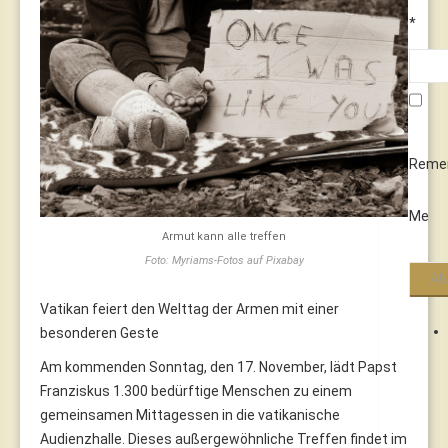
*
Reme
Me
Armut kann alle treffen
Foto: Myriams-Fotos auf Pixabay
Vatikan feiert den Welttag der Armen mit einer
besonderen Geste
Am kommenden Sonntag, den 17. November, lädt Papst
Franziskus 1.300 bedürftige Menschen zu einem
gemeinsamen Mittagessen in die vatikanische
Audienzhalle. Dieses außergewöhnliche Treffen findet im