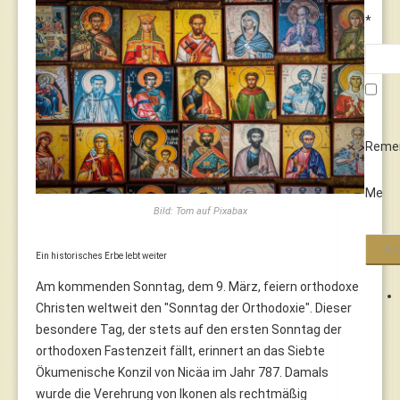
*
Reme
Me
Bild: Tom auf Pixabax
Ein historisches Erbe lebt weiter
Am kommenden Sonntag, dem 9. März, feiern orthodoxe
Christen weltweit den "Sonntag der Orthodoxie". Dieser
besondere Tag, der stets auf den ersten Sonntag der
orthodoxen Fastenzeit fällt, erinnert an das Siebte
Ökumenische Konzil von Nicäa im Jahr 787. Damals
wurde die Verehrung von Ikonen als rechtmäßig