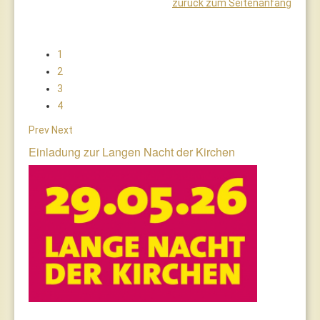
zurück zum Seitenanfang
1
2
3
4
Prev
Next
Einladung zur Langen Nacht der Kirchen