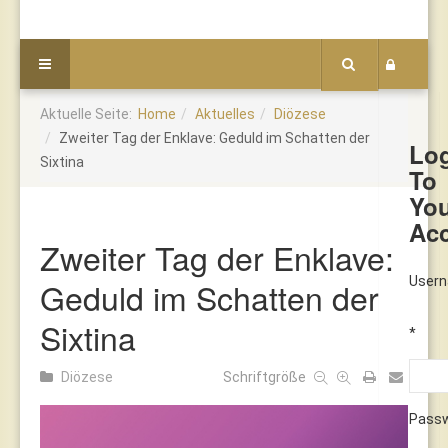
Aktuelle Seite:
Home
Aktuelles
Diözese
Zweiter Tag der Enklave: Geduld im Schatten der
Lo
Sixtina
To
Yo
Ac
Zweiter Tag der Enklave:
User
Geduld im Schatten der
Sixtina
*
Diözese
Schriftgröße
Pass