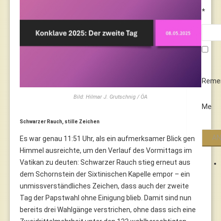
*
Reme
Bild: Hilmar J. Grutschnig / ÖA
Me
Schwarzer Rauch, stille Zeichen
Es war genau 11:51 Uhr, als ein aufmerksamer Blick gen
Himmel ausreichte, um den Verlauf des Vormittags im
Vatikan zu deuten: Schwarzer Rauch stieg erneut aus
dem Schornstein der Sixtinischen Kapelle empor – ein
unmissverständliches Zeichen, dass auch der zweite
Tag der Papstwahl ohne Einigung blieb. Damit sind nun
bereits drei Wahlgänge verstrichen, ohne dass sich eine