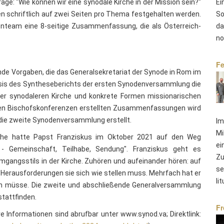
age: "Wie können wir eine synodale Kirche in der Mission sein?"
Ei
len schriftlich auf zwei Seiten pro Thema festgehalten werden.
So
denteam eine 8-seitige Zusammenfassung, die als Österreich-
da
no
Fe
de Vorgaben, die das Generalsekretariat der Synode in Rom im
is des Syntheseberichts der ersten Synodenversammlung die
er synodaleren Kirche und konkrete Formen missionarischen
den Bischofskonferenzen erstellten Zusammenfassungen wird
 die zweite Synodenversammlung erstellt.
Im
Mi
rche hatte Papst Franziskus im Oktober 2021 auf den Weg
ei
tät - Gemeinschaft, Teilhabe, Sendung". Franziskus geht es
Zu
angsstils in der Kirche. Zuhören und aufeinander hören: auf
se
n Herausforderungen sie sich wie stellen muss. Mehrfach hat er
li
ein müsse. Die zweite und abschließende Generalversammlung
stattfinden.
Fr
 Informationen sind abrufbar unter www.synod.va; Direktlink: