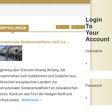
Login
To
Prev
Next
EMPFEHLUNGEN
Your
Account
ternationale Soldatenwallfahrt nach Le…
Username
*
lgerweg über Grenzen hinweg Anfang Juli
rsammelten sich Soldatinnen und Soldaten aus
hlreichen europäischen Ländern zur
Password
ternationalen Soldatenwallfahrt im slowakischen
voča. Rund um das Fest der heiligen Kyrill und
*
thod sowie...
Weiterlesen