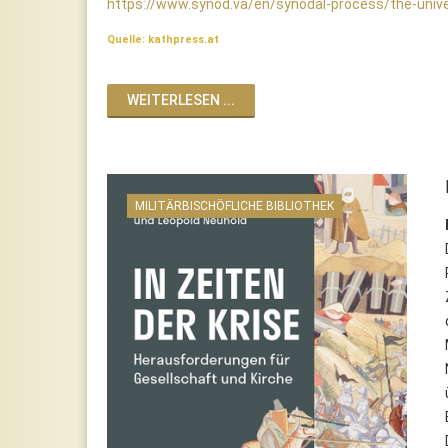
https://www.synod.va/en/synodal-process/the-univ
Quelle: kathpress.at
WEITERLESEN ...
MILITÄRBISCHÖFLICHE BIBLIOTHEK