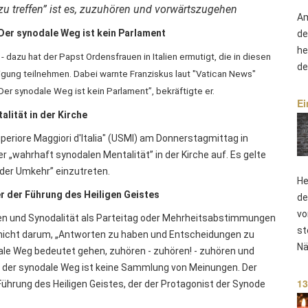
zu treffen” ist es, zuzuhören und vorwärtszugehen
Am
Der synodale Weg ist kein Parlament
de
he
dazu hat der Papst Ordensfrauen in Italien ermutigt, die in diesen
de
igung teilnehmen. Dabei warnte Franziskus laut "Vatican News"
Der synodale Weg ist kein Parlament”, bekräftigte er.
Ei
lität in der Kirche
periore Maggiori d'Italia" (USMI) am Donnerstagmittag in
er „wahrhaft synodalen Mentalität” in der Kirche auf. Es gelte
 der Umkehr” einzutreten.
He
r der Führung des Heiligen Geistes
de
vo
den und Synodalität als Parteitag oder Mehrheitsabstimmungen
st
nicht darum, „Antworten zu haben und Entscheidungen zu
Nä
odale Weg bedeutet gehen, zuhören - zuhören! - zuhören und
; der synodale Weg ist keine Sammlung von Meinungen. Der
13
ührung des Heiligen Geistes, der der Protagonist der Synode