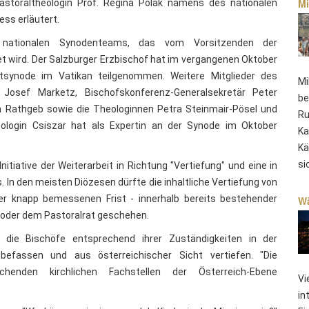
Mi
astoraltheologin Prof. Regina Polak namens des nationalen
ss erläutert.
 nationalen Synodenteams, das vom Vorsitzenden der
et wird. Der Salzburger Erzbischof hat im vergangenen Oktober
synode im Vatikan teilgenommen. Weitere Mitglieder des
Mi
 Josef Marketz, Bischofskonferenz-Generalsekretär Peter
be
eth Rathgeb sowie die Theologinnen Petra Steinmair-Pösel und
Ru
heologin Csiszar hat als Expertin an der Synode im Oktober
Ka
Kä
si
nitiative der Weiterarbeit in Richtung "Vertiefung" und eine in
s. In den meisten Diözesen dürfte die inhaltliche Vertiefung von
er knapp bemessenen Frist - innerhalb bereits bestehender
Wä
 oder dem Pastoralrat geschehen.
 die Bischöfe entsprechend ihrer Zuständigkeiten in der
befassen und aus österreichischer Sicht vertiefen. "Die
henden kirchlichen Fachstellen der Österreich-Ebene
Vi
in