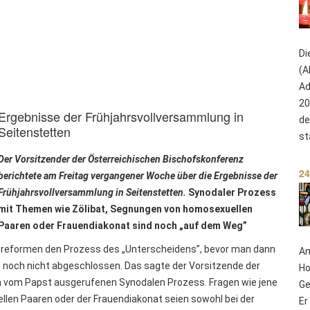
Di
(A
Ad
20
Ergebnisse der Frühjahrsvollversammlung in
de
Seitenstetten
st
Der
Vorsitzender der Österreichischen Bischofskonferenz
24
berichtete am Freitag vergangener Woche über die Ergebnisse der
Frühjahrsvollversammlung in Seitenstetten.
Synodaler Prozess
mit Themen wie Zölibat, Segnungen von homosexuellen
Paaren oder Frauendiakonat sind noch „auf dem Weg”
enreformen den Prozess des „Unterscheidens”, bevor man dann
Am
 noch nicht abgeschlossen. Das sagte der Vorsitzende der
Ho
 vom Papst ausgerufenen Synodalen Prozess. Fragen wie jene
Ge
llen Paaren oder der Frauendiakonat seien sowohl bei der
Er