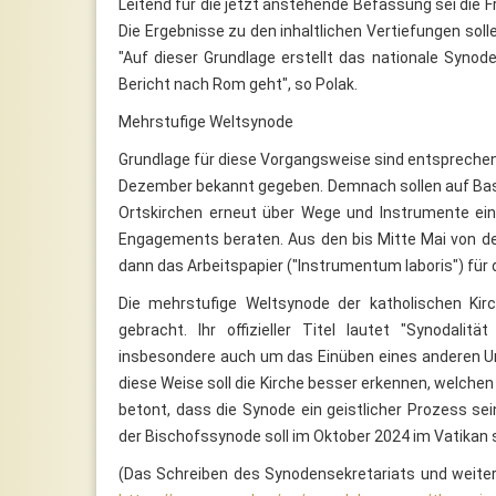
Leitend für die jetzt anstehende Befassung sei die Fr
Die Ergebnisse zu den inhaltlichen Vertiefungen sol
"Auf dieser Grundlage erstellt das nationale Syno
Bericht nach Rom geht", so Polak.
Mehrstufige Weltsynode
Grundlage für diese Vorgangsweise sind entsprechen
Dezember bekannt gegeben. Demnach sollen auf Bas
Ortskirchen erneut über Wege und Instrumente ein
Engagements beraten. Aus den bis Mitte Mai von 
dann das Arbeitspapier ("Instrumentum laboris") für
Die mehrstufige Weltsynode der katholischen Ki
gebracht. Ihr offizieller Titel lautet "Synodali
insbesondere auch um das Einüben eines anderen Umg
diese Weise soll die Kirche besser erkennen, welche
betont, dass die Synode ein geistlicher Prozess s
der Bischofssynode soll im Oktober 2024 im Vatikan 
(Das Schreiben des Synodensekretariats und weitere