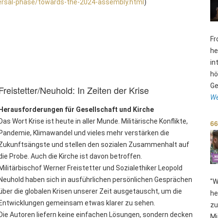
ersal-phase/towards-the-2024-assembly.html
)
Fr
he
in
hö
Ge
Freistetter/Neuhold: In Zeiten der Krise
We
Herausforderungen für Gesellschaft und Kirche
Das Wort Krise ist heute in aller Munde. Militärische Konflikte,
66
Pandemie, Klimawandel und vieles mehr verstärken die
Zukunftsängste und stellen den sozialen Zusammenhalt auf
die Probe. Auch die Kirche ist davon betroffen.
Militärbischof Werner Freistetter und Sozialethiker Leopold
Neuhold haben sich in ausführlichen persönlichen Gesprächen
"W
über die globalen Krisen unserer Zeit ausgetauscht, um die
he
Entwicklungen gemeinsam etwas klarer zu sehen.
zu
Die Autoren liefern keine einfachen Lösungen, sondern decken
Mi