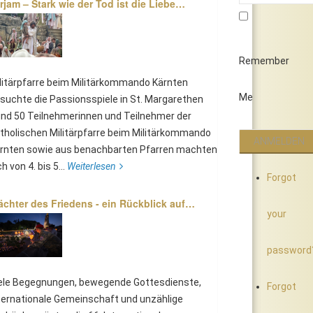
rjam – Stark wie der Tod ist die Liebe…
Remember
litärpfarre beim Militärkommando Kärnten
Me
suchte die Passionsspiele in St. Margarethen
nd 50 Teilnehmerinnen und Teilnehmer der
tholischen Militärpfarre beim Militärkommando
rnten sowie aus benachbarten Pfarren machten
ch von 4. bis 5...
Weiterlesen
Forgot
chter des Friedens - ein Rückblick auf…
your
password
ele Begegnungen, bewegende Gottesdienste,
Forgot
ternationale Gemeinschaft und unzählige