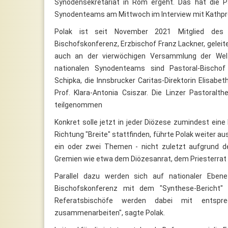
Synodensekretariat in Rom ergeht. Das hat die P
Synodenteams am Mittwoch im Interview mit Kathpre
Polak ist seit November 2021 Mitglied des
Bischofskonferenz, Erzbischof Franz Lackner, geleit
auch an der vierwöchigen Versammlung der Welt
nationalen Synodenteams sind Pastoral-Bischof
Schipka, die Innsbrucker Caritas-Direktorin Elisab
Prof. Klara-Antonia Csiszar. Die Linzer Pastoralt
teilgenommen
Konkret solle jetzt in jeder Diözese zumindest eine I
Richtung "Breite" stattfinden, führte Polak weiter au
ein oder zwei Themen - nicht zuletzt aufgrund d
Gremien wie etwa dem Diözesanrat, dem Priesterrat
Parallel dazu werden sich auf nationaler Ebene
Bischofskonferenz mit dem "Synthese-Bericht" 
Referatsbischöfe werden dabei mit entsprec
zusammenarbeiten", sagte Polak.