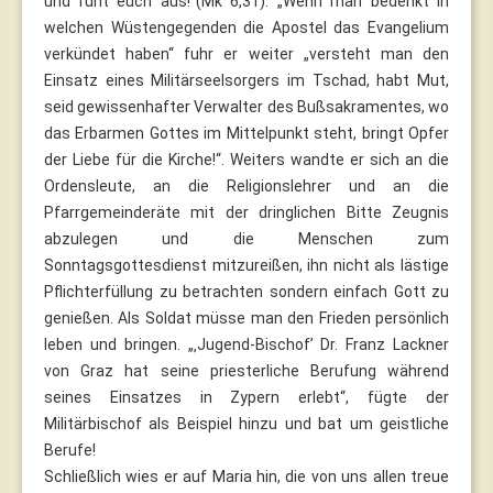
und ruht euch aus!“(Mk 6,31). „Wenn man bedenkt in
welchen Wüstengegenden die Apostel das Evangelium
verkündet haben“ fuhr er weiter „versteht man den
Einsatz eines Militärseelsorgers im Tschad, habt Mut,
seid gewissenhafter Verwalter des Bußsakramentes, wo
das Erbarmen Gottes im Mittelpunkt steht, bringt Opfer
der Liebe für die Kirche!“. Weiters wandte er sich an die
Ordensleute, an die Religionslehrer und an die
Pfarrgemeinderäte mit der dringlichen Bitte Zeugnis
abzulegen und die Menschen zum
Sonntagsgottesdienst mitzureißen, ihn nicht als lästige
Pflichterfüllung zu betrachten sondern einfach Gott zu
genießen. Als Soldat müsse man den Frieden persönlich
leben und bringen. „‚Jugend-Bischof’ Dr. Franz Lackner
von Graz hat seine priesterliche Berufung während
seines Einsatzes in Zypern erlebt“, fügte der
Militärbischof als Beispiel hinzu und bat um geistliche
Berufe!
Schließlich wies er auf Maria hin, die von uns allen treue