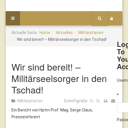
Aktuelle Seite:
Home
Aktuelles
Militärpfarren
Wir sind bereit! – Militärseelsorger in den Tschad!
Lo
To
Yo
Wir sind bereit! –
Ac
Militärseelsorger in den
User
Tschad!
*
Militärpfarren
Schriftgröße
Ein Bericht von Hptm Prof. Mag. Serge Claus,
Pressereferent
Pass