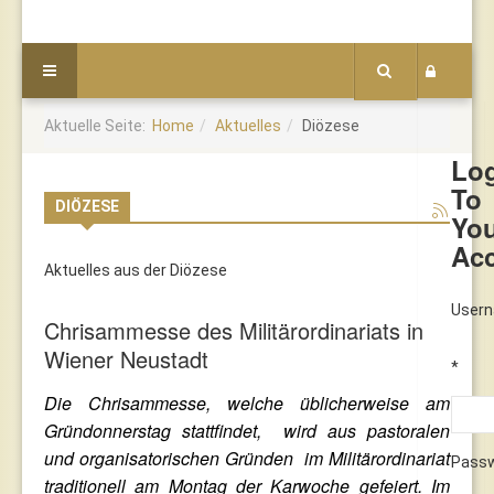
Aktuelle Seite:
Home
Aktuelles
Diözese
Lo
To
DIÖZESE
Yo
Ac
Aktuelles aus der Diözese
User
Chrisammesse des Militärordinariats in
Wiener Neustadt
*
Die Chrisammesse, welche üblicherweise am
Gründonnerstag stattfindet, wird aus pastoralen
und organisatorischen Gründen im Militärordinariat
Pass
traditionell am Montag der Karwoche gefeiert. Im