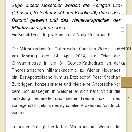
Zuge dieser Messfeier werden die Heiligen Öle
*
(Chrisam, Katechumenöl und Krankenöl) durch den
Bischof geweiht und das Weiheversprechen der
Militärseelsorger erneuert.
Ein Bericht von Regina Kaiser und Nadja Rossmanith
Reme
Der Militärbischof für Österreich, Christian Werner, lud
am Montag, den 14. April 2014, zur Feier der
Chrisammesse in die St. Georgs-Kathedrale an der
Me
Theresianischen Militärakademie zu Wiener Neustadt
ein. Der Apostolische Nuntius, Erzbischof Peter Stephan
Zurbriggen, konzelebrierte und hielt eine Ansprache vor
dem Schlusssegen, in welcher er sich herzlich für die
Einladung bedankte und seiner Freude über das
vorliegende Ergebnis des synodalen Prozesses Ausdruck
verlieh.
In seiner Predigt bestärkte Militärbischof Werner die