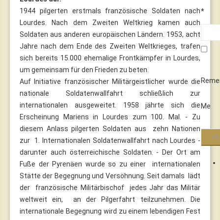
1944 pilgerten erstmals französische Soldaten nach
*
Lourdes. Nach dem Zweiten Weltkrieg kamen auch
Soldaten aus anderen europäischen Ländern. 1953, acht
Jahre nach dem Ende des Zweiten Weltkrieges, trafen
sich bereits 15.000 ehemalige Frontkämpfer in Lourdes,
um gemeinsam für den Frieden zu beten.
Reme
Auf Initiative französischer Militärgeistlicher wurde die
nationale Soldatenwallfahrt schließlich zur
internationalen ausgeweitet. 1958 jährte sich die
Me
Erscheinung Mariens in Lourdes zum 100. Mal. - Zu
diesem Anlass pilgerten Soldaten aus zehn Nationen
zur 1. Internationalen Soldatenwallfahrt nach Lourdes -
darunter auch österreichische Soldaten. - Der Ort am
Fuße der Pyrenäen wurde so zu einer internationalen
Stätte der Begegnung und Versöhnung. Seit damals lädt
der französische Militärbischof jedes Jahr das Militär
weltweit ein, an der Pilgerfahrt teilzunehmen. Die
internationale Begegnung wird zu einem lebendigen Fest