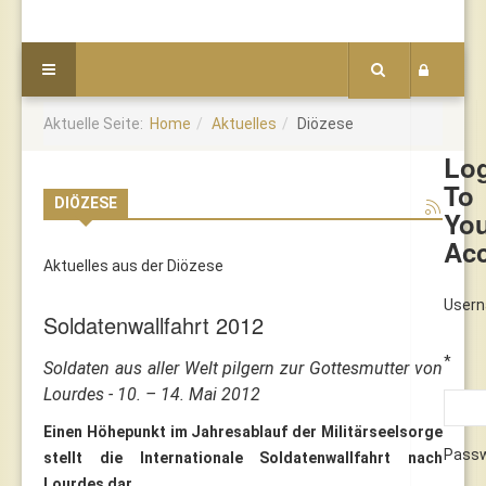
Aktuelle Seite:
Home
Aktuelles
Diözese
Lo
To
DIÖZESE
Yo
Ac
Aktuelles aus der Diözese
User
Soldatenwallfahrt 2012
*
Soldaten aus aller Welt pilgern zur Gottesmutter von
Lourdes - 10. – 14. Mai 2012
Einen Höhepunkt im Jahresablauf der Militärseelsorge
Pass
stellt die Internationale Soldatenwallfahrt nach
Lourdes dar.