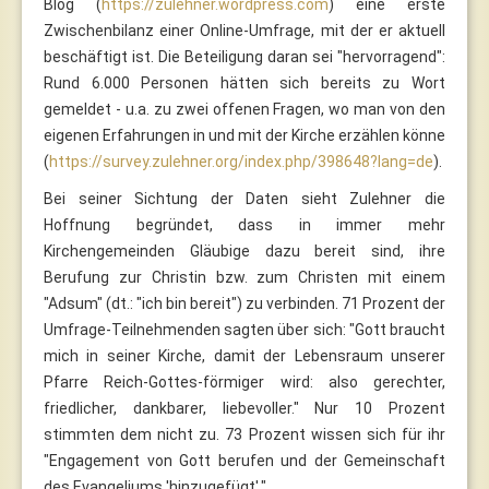
Blog (
https://zulehner.wordpress.com
) eine erste
Zwischenbilanz einer Online-Umfrage, mit der er aktuell
beschäftigt ist. Die Beteiligung daran sei "hervorragend":
Rund 6.000 Personen hätten sich bereits zu Wort
gemeldet - u.a. zu zwei offenen Fragen, wo man von den
eigenen Erfahrungen in und mit der Kirche erzählen könne
(
https://survey.zulehner.org/index.php/398648?lang=de
).
Bei seiner Sichtung der Daten sieht Zulehner die
Hoffnung begründet, dass in immer mehr
Kirchengemeinden Gläubige dazu bereit sind, ihre
Berufung zur Christin bzw. zum Christen mit einem
"Adsum" (dt.: "ich bin bereit") zu verbinden. 71 Prozent der
Umfrage-Teilnehmenden sagten über sich: "Gott braucht
mich in seiner Kirche, damit der Lebensraum unserer
Pfarre Reich-Gottes-förmiger wird: also gerechter,
friedlicher, dankbarer, liebevoller." Nur 10 Prozent
stimmten dem nicht zu. 73 Prozent wissen sich für ihr
"Engagement von Gott berufen und der Gemeinschaft
des Evangeliums 'hinzugefügt'."