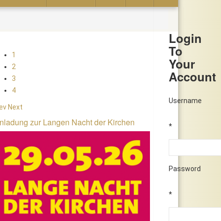
Login
To
1
Your
2
Account
3
4
Username
ev
Next
nladung zur Langen Nacht der Kirchen
*
Password
*