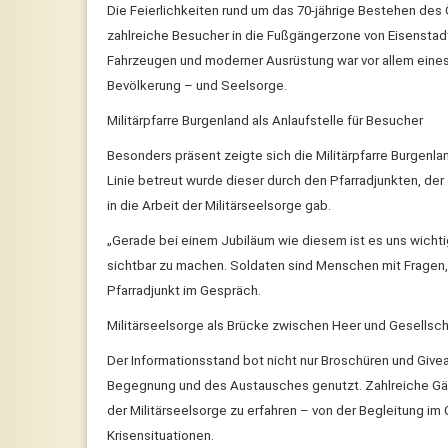
Die Feierlichkeiten rund um das 70-jährige Bestehen de
zahlreiche Besucher in die Fußgängerzone von Eisenstad
Fahrzeugen und moderner Ausrüstung war vor allem eines
Bevölkerung – und Seelsorge.
Militärpfarre Burgenland als Anlaufstelle für Besucher
Besonders präsent zeigte sich die Militärpfarre Burgenlan
Linie betreut wurde dieser durch den Pfarradjunkten, de
in die Arbeit der Militärseelsorge gab.
„Gerade bei einem Jubiläum wie diesem ist es uns wicht
sichtbar zu machen. Soldaten sind Menschen mit Fragen, 
Pfarradjunkt im Gespräch.
Militärseelsorge als Brücke zwischen Heer und Gesellsch
Der Informationsstand bot nicht nur Broschüren und Give
Begegnung und des Austausches genutzt. Zahlreiche Gä
der Militärseelsorge zu erfahren – von der Begleitung im
Krisensituationen.