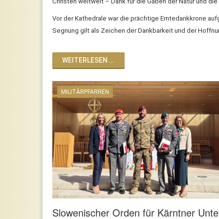
Christen weltweit – Dank für die Gaben der Natur und die
Vor der Kathedrale war die prächtige Erntedankkrone aufge
Segnung gilt als Zeichen der Dankbarkeit und der Hoffn
WEITERLESEN ...
MILITÄRPFARREN
Slowenischer Orden für Kärntner Unter