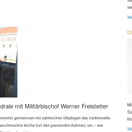
Se
wi
We
Di
rale mit Militärbischof Werner Freistetter
Mi
Sy
istetter gemeinsam mit zahlreichen Gläubigen das traditionelle
li
ch geschmückte Kirche bot den passenden Rahmen, um – wie
We