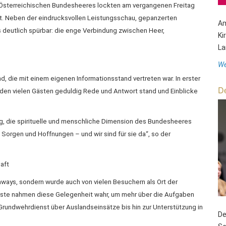
s Österreichischen Bundesheeres lockten am vergangenen Freitag
t. Neben der eindrucksvollen Leistungsschau, gepanzerten
Am
 deutlich spürbar: die enge Verbindung zwischen Heer,
Ki
La
We
d, die mit einem eigenen Informationsstand vertreten war. In erster
De
r den vielen Gästen geduldig Rede und Antwort stand und Einblicke
ig, die spirituelle und menschliche Dimension des Bundesheeres
Sorgen und Hoffnungen – und wir sind für sie da“, so der
aft
aways, sondern wurde auch von vielen Besuchern als Ort der
ste nahmen diese Gelegenheit wahr, um mehr über die Aufgaben
 Grundwehrdienst über Auslandseinsätze bis hin zur Unterstützung in
De