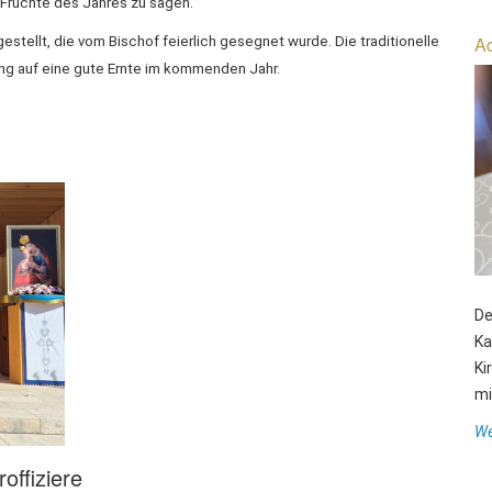
 Früchte des Jahres zu sagen.
Ad
stellt, die vom Bischof feierlich gesegnet wurde. Die traditionelle
ung auf eine gute Ernte im kommenden Jahr.
De
Ka
Ki
mit
We
offiziere