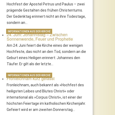
Hochfest der Apostel Petrus und Paulus – zwei
prägende Gestalten des frühen Christentums.
Der Gedenktag erinnert nicht an ihre Todestage,
sondern an…
INFORMATIONEN AUS DER KIRCHE
24. Juni: Johannistag – Zwischen
Sonnenwende, Feuer und Prophetie
Am 24. Juni feiert die Kirche eines der wenigen
Hochfeste, das nicht an den Tod, sondern an die
Geburt eines Heiligen erinnert: Johannes den
Täufer. Er gilt als der letzte…
INFORMATIONEN AUS DER KIRCHE
Fronleichnam kurz gefasst
Fronleichnam, auch bekannt als »Hochfest des
heiligsten Leibes und Blutes Christi« oder
international als »Corpus Christi«, ist einer der
höchsten Feiertage im katholischen Kirchenjahr.
Gefeiert wird er am zweiten Donnerstag…