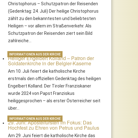
Christophorus – Schutzpatron der Reisenden
(Gedenktag: 24. Juli) Der heilige Christophorus
zählt zu den bekanntesten und beliebtesten
Heiligen – vor allem im Straßenverkehr. Als
Schutzpatron der Reisenden ziert sein Bild
zahlreiche…
INFORMATIONEN AUS DER KIRCHE
Heiliger Engelbert Kolland – Patron der
Soldatenkirche in der Belgier-Kaserne
Am 10. Juli feiert die katholische Kirche
erstmals den offiziellen Gedenktag des heiligen
Engelbert Kolland. Der Tiroler Franziskaner
wurde 2024 von Papst Franziskus
heiliggesprochen – als erster Österreicher seit
über…
INFORMATIONEN AUS DER KIRCHE
29. Juni: Apostelfürsten im Fokus: Das
Hochfest zu Ehren von Petrus und Paulus
Am 29. Juni feiert die katholische Kirche das