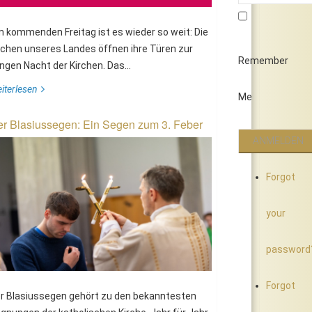
 kommenden Freitag ist es wieder so weit: Die
rchen unseres Landes öffnen ihre Türen zur
Remember
ngen Nacht der Kirchen. Das...
iterlesen
Me
r Blasiussegen: Ein Segen zum 3. Feber
Forgot
your
password
Forgot
r Blasiussegen gehört zu den bekanntesten