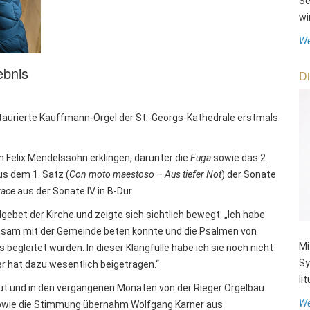
Se
wi
We
ebnis
Di
staurierte Kauffmann-Orgel der St.-Georgs-Kathedrale erstmals
 Felix Mendelssohn erklingen, darunter die
Fuga
sowie das 2.
us dem 1. Satz (
Con moto maestoso – Aus tiefer Not
) der Sonate
vace
aus der Sonate IV in B-Dur.
dgebet der Kirche und zeigte sich sichtlich bewegt: „Ich habe
einsam mit der Gemeinde beten konnte und die Psalmen von
Mi
gleitet wurden. In dieser Klangfülle habe ich sie noch nicht
Sy
er hat dazu wesentlich beigetragen.“
li
ut und in den vergangenen Monaten von der Rieger Orgelbau
We
 sowie die Stimmung übernahm Wolfgang Karner aus