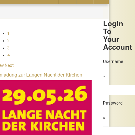
Login
To
1
Your
2
Account
3
4
Username
ev
Next
nladung zur Langen Nacht der Kirchen
*
Password
*