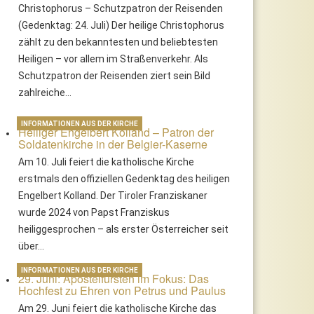
Christophorus – Schutzpatron der Reisenden
(Gedenktag: 24. Juli) Der heilige Christophorus
zählt zu den bekanntesten und beliebtesten
Heiligen – vor allem im Straßenverkehr. Als
Schutzpatron der Reisenden ziert sein Bild
zahlreiche…
INFORMATIONEN AUS DER KIRCHE
Heiliger Engelbert Kolland – Patron der
Soldatenkirche in der Belgier-Kaserne
Am 10. Juli feiert die katholische Kirche
erstmals den offiziellen Gedenktag des heiligen
Engelbert Kolland. Der Tiroler Franziskaner
wurde 2024 von Papst Franziskus
heiliggesprochen – als erster Österreicher seit
über…
INFORMATIONEN AUS DER KIRCHE
29. Juni: Apostelfürsten im Fokus: Das
Hochfest zu Ehren von Petrus und Paulus
Am 29. Juni feiert die katholische Kirche das