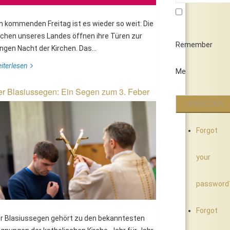
 kommenden Freitag ist es wieder so weit: Die
rchen unseres Landes öffnen ihre Türen zur
Remember
ngen Nacht der Kirchen. Das...
iterlesen
Me
r Blasiussegen: Ein Segen zum 3. Feber
Forgot
your
password
Forgot
r Blasiussegen gehört zu den bekanntesten