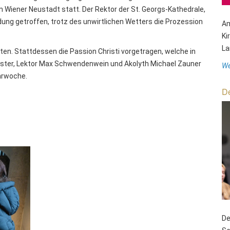
in Wiener Neustadt statt. Der Rektor der St. Georgs-Kathedrale,
dung getroffen, trotz des unwirtlichen Wetters die Prozession
Am
Ki
La
ten. Stattdessen die Passion Christi vorgetragen, welche in
Juster, Lektor Max Schwendenwein und Akolyth Michael Zauner
We
Karwoche.
De
De