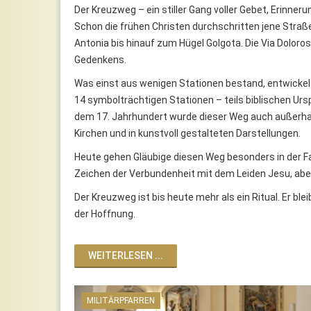
Der Kreuzweg – ein stiller Gang voller Gebet, Erinne
Schon die frühen Christen durchschritten jene Straß
Antonia bis hinauf zum Hügel Golgota. Die Via Dolor
Gedenkens.
Was einst aus wenigen Stationen bestand, entwickel
14 symbolträchtigen Stationen – teils biblischen Ursp
dem 17. Jahrhundert wurde dieser Weg auch außerhalb
Kirchen und in kunstvoll gestalteten Darstellungen.
Heute gehen Gläubige diesen Weg besonders in der Fas
Zeichen der Verbundenheit mit dem Leiden Jesu, aber au
Der Kreuzweg ist bis heute mehr als ein Ritual. Er bl
der Hoffnung.
WEITERLESEN ...
MILITÄRPFARREN