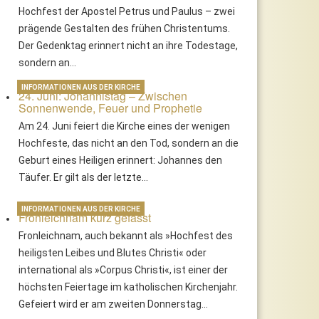
Hochfest der Apostel Petrus und Paulus – zwei
prägende Gestalten des frühen Christentums.
Der Gedenktag erinnert nicht an ihre Todestage,
sondern an…
INFORMATIONEN AUS DER KIRCHE
24. Juni: Johannistag – Zwischen
Sonnenwende, Feuer und Prophetie
Am 24. Juni feiert die Kirche eines der wenigen
Hochfeste, das nicht an den Tod, sondern an die
Geburt eines Heiligen erinnert: Johannes den
Täufer. Er gilt als der letzte…
INFORMATIONEN AUS DER KIRCHE
Fronleichnam kurz gefasst
Fronleichnam, auch bekannt als »Hochfest des
heiligsten Leibes und Blutes Christi« oder
international als »Corpus Christi«, ist einer der
höchsten Feiertage im katholischen Kirchenjahr.
Gefeiert wird er am zweiten Donnerstag…