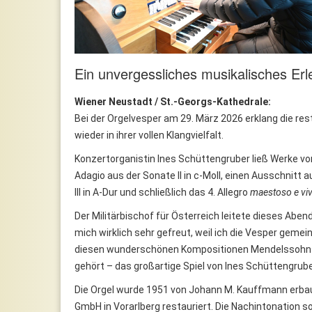
Ein unvergessliches musikalisches Erl
Wiener Neustadt / St.-Georgs-Kathedrale:
Bei der Orgelvesper am 29. März 2026 erklang die re
wieder in ihrer vollen Klangvielfalt.
Konzertorganistin Ines Schüttengruber ließ Werke von
Adagio aus der Sonate II in c-Moll, einen Ausschnitt a
III in A-Dur und schließlich das 4. Allegro
maestoso e vi
Der Militärbischof für Österreich leitete dieses Aben
mich wirklich sehr gefreut, weil ich die Vesper gem
diesen wunderschönen Kompositionen Mendelssohns be
gehört – das großartige Spiel von Ines Schüttengrub
Die Orgel wurde 1951 von Johann M. Kauffmann erba
GmbH in Vorarlberg restauriert. Die Nachintonation