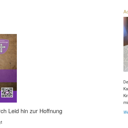
Ad
De
Ka
Ki
mit
rch Leid hin zur Hoffnung
We
gt