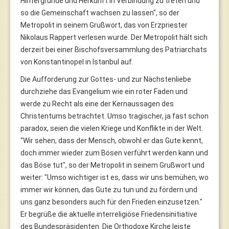
Hintergründe und Herkunft in Verbindung zu treten und
so die Gemeinschaft wachsen zu lassen", so der
Metropolit in seinem Grußwort, das von Erzpriester
Nikolaus Rappert verlesen wurde. Der Metropolit hält sich
derzeit bei einer Bischofsversammlung des Patriarchats
von Konstantinopel in Istanbul auf.
Die Aufforderung zur Gottes- und zur Nächstenliebe
durchziehe das Evangelium wie ein roter Faden und
werde zu Recht als eine der Kernaussagen des
Christentums betrachtet. Umso tragischer, ja fast schon
paradox, seien die vielen Kriege und Konflikte in der Welt.
"Wir sehen, dass der Mensch, obwohl er das Gute kennt,
doch immer wieder zum Bösen verführt werden kann und
das Böse tut", so der Metropolit in seinem Grußwort und
weiter: "Umso wichtiger ist es, dass wir uns bemühen, wo
immer wir können, das Gute zu tun und zu fördern und
uns ganz besonders auch für den Frieden einzusetzen."
Er begrüße die aktuelle interreligiöse Friedensinitiative
des Bundespräsidenten. Die Orthodoxe Kirche leiste