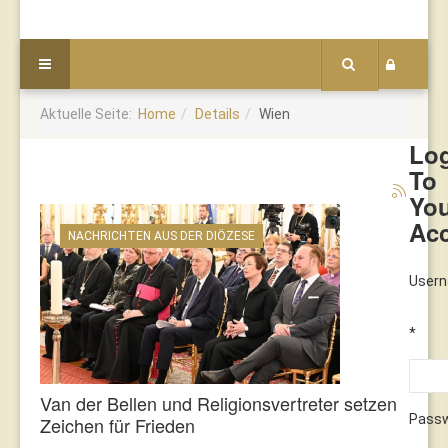
Aktuelle Seite:
Home
Details
Wien
Lo
To
Yo
Ac
NACHRICHTEN AUS DER DIÖZESE
User
*
Van der Bellen und Religionsvertreter setzen
Pass
Zeichen für Frieden