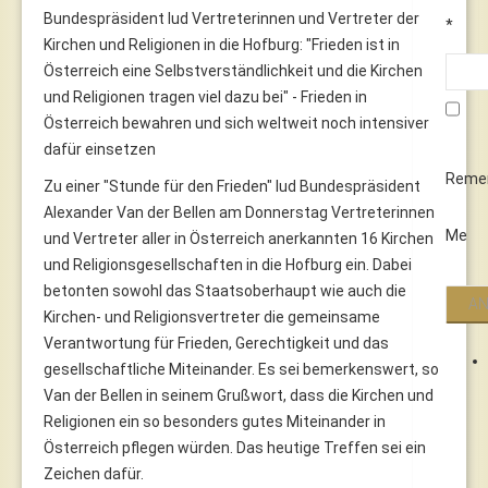
Bundespräsident lud Vertreterinnen und Vertreter der
*
Kirchen und Religionen in die Hofburg: "Frieden ist in
Österreich eine Selbstverständlichkeit und die Kirchen
und Religionen tragen viel dazu bei" - Frieden in
Österreich bewahren und sich weltweit noch intensiver
dafür einsetzen
Reme
Zu einer "Stunde für den Frieden" lud Bundespräsident
Alexander Van der Bellen am Donnerstag Vertreterinnen
Me
und Vertreter aller in Österreich anerkannten 16 Kirchen
und Religionsgesellschaften in die Hofburg ein. Dabei
betonten sowohl das Staatsoberhaupt wie auch die
Kirchen- und Religionsvertreter die gemeinsame
Verantwortung für Frieden, Gerechtigkeit und das
gesellschaftliche Miteinander. Es sei bemerkenswert, so
Van der Bellen in seinem Grußwort, dass die Kirchen und
Religionen ein so besonders gutes Miteinander in
Österreich pflegen würden. Das heutige Treffen sei ein
Zeichen dafür.