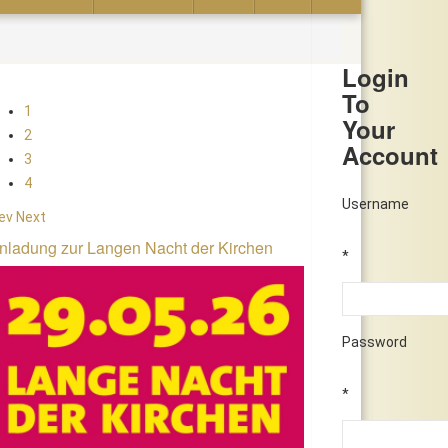
Login
To
1
Your
2
Account
3
4
Username
ev
Next
nladung zur Langen Nacht der Kirchen
*
Password
*