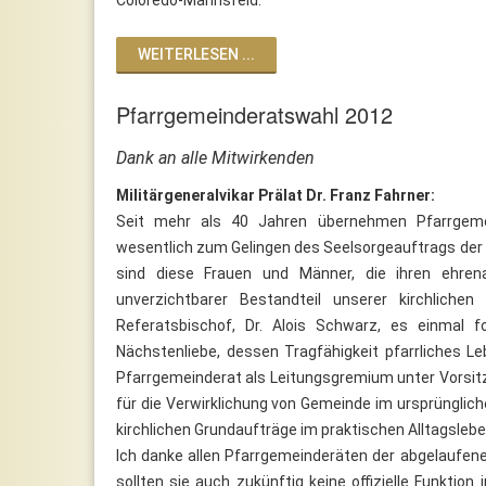
WEITERLESEN ...
Pfarrgemeinderatswahl 2012
Dank an alle Mitwirkenden
Militärgeneralvikar Prälat Dr. Franz Fahrner:
Seit mehr als 40 Jahren übernehmen Pfarrgemei
wesentlich zum Gelingen des Seelsorgeauftrags der 
sind diese Frauen und Männer, die ihren ehren
unverzichtbarer Bestandteil unserer kirchliche
Referatsbischof, Dr. Alois Schwarz, es einmal f
Nächstenliebe, dessen Tragfähigkeit pfarrliches Leb
Pfarrgemeinderat als Leitungsgremium unter Vorsitzfü
für die Verwirklichung von Gemeinde im ursprünglich
kirchlichen Grundaufträge im praktischen Alltagslebe
Ich danke allen Pfarrgemeinderäten der abgelaufene
sollten sie auch zukünftig keine offizielle Funktion