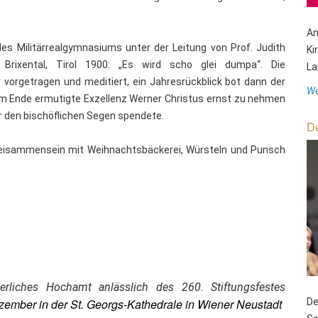
Am
s Militärrealgymnasiums unter der Leitung von Prof. Judith
Ki
rixental, Tirol 1900: „Es wird scho glei dumpa“. Die
La
orgetragen und meditiert, ein Jahresrückblick bot dann der
We
 Ende ermutigte Exzellenz Werner Christus ernst zu nehmen
r den bischöflichen Segen spendete.
De
Beisammensein mit Weihnachtsbäckerei, Würsteln und Punsch
eierliches Hochamt anlässlich des 260. Stiftungsfestes
ember in der St. Georgs-Kathedrale in Wiener Neustadt
De