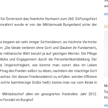
Se
wi
We
 für Österreich das feierliche Hochamt zum 260. Stiftungsfest
umrahmt wurde er von der Militärmusik Burgenland unter der
Di
e begann ein sehr inniger Gottesdienst, wo höchste Vertreter
 „Die Ideale verlieren ohne Gott und Glauben ihr Fundament„
e militärische Welt beruht ja auf geistigen Werten. Die Pflege
 Mühe und Engagement durch die Persönlichkeitsbildung. Der
eid, Ungerechtigkeit, wie könnte man sonst dies im Leben
Auftrag den Frieden selbst zu leben, nachdem der mächtige Gott
achse. Um diesen Friedensdienst zu erfüllen, werden Offiziere
s echte barmherzige Größe heißt, könne man nur vom Kinde in
Mi
Sy
litärbischof allen ein gesegnetes friedvolles Jahr 2012.
li
n Festakt im Burghof.
We