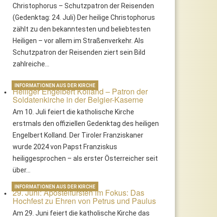
Christophorus – Schutzpatron der Reisenden
(Gedenktag: 24. Juli) Der heilige Christophorus
zählt zu den bekanntesten und beliebtesten
Heiligen – vor allem im Straßenverkehr. Als
Schutzpatron der Reisenden ziert sein Bild
zahlreiche…
INFORMATIONEN AUS DER KIRCHE
Heiliger Engelbert Kolland – Patron der
Soldatenkirche in der Belgier-Kaserne
Am 10. Juli feiert die katholische Kirche
erstmals den offiziellen Gedenktag des heiligen
Engelbert Kolland. Der Tiroler Franziskaner
wurde 2024 von Papst Franziskus
heiliggesprochen – als erster Österreicher seit
über…
INFORMATIONEN AUS DER KIRCHE
29. Juni: Apostelfürsten im Fokus: Das
Hochfest zu Ehren von Petrus und Paulus
Am 29. Juni feiert die katholische Kirche das