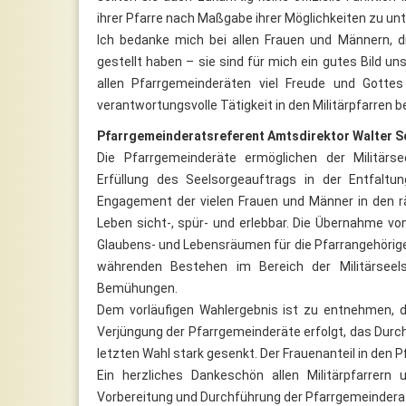
ihrer Pfarre nach Maßgabe ihrer Möglichkeiten zu un
Ich bedanke mich bei allen Frauen und Männern, d
gestellt haben – sie sind für mich ein gutes Bild u
allen Pfarrgemeinderäten viel Freude und Gotte
verantwortungsvolle Tätigkeit in den Militärpfarren
Pfarrgemeinderatsreferent Amtsdirektor Walter S
Die Pfarrgemeinderäte ermöglichen der Militär
Erfüllung des Seelsorgeauftrags in der Entfaltu
Engagement der vielen Frauen und Männer in den rä
Leben sicht-, spür- und erlebbar. Die Übernahme vo
Glaubens- und Lebensräumen für die Pfarrangehörige
währenden Bestehen im Bereich der Militärseel
Bemühungen.
Dem vorläufigen Wahlergebnis ist zu entnehmen, d
Verjüngung der Pfarrgemeinderäte erfolgt, das Durc
letzten Wahl stark gesenkt. Der Frauenanteil in den 
Ein herzliches Dankeschön allen Militärpfarrern u
Vorbereitung und Durchführung der Pfarrgemeindera