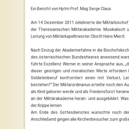
Ein Bericht von Hptm Prof. Mag Serge Claus
Am 14. Dezember 2011 zelebrierte der Militärbischof
der Theresianischen Militärakademie. Musikalisch 
Leitung von Militärkapellmeister Obstlt Hans Miertl.
Nach Einzug der Akademiefahne in die Bischofskirch
des österreichischen Bundesheeres anwesend waren.
führte Exzellenz Werner in seiner Ansprache aus, „di
dieser geistigen und moralischen Werte erfordern
Soldatenberuf konfrontiert einen mit Verlust, L
bestehen?“ Der Militärordinarius erteilte noch den 
als Kind geboren werde und als Friedensfürst heranw
an der Militärakademie heran- und ausgebildet. Wa
der Krippe lernen.
Am Ende des Gottesdienstes wünschte noch der Mi
Anschließend gingen alle Kirchenbesucher zum große