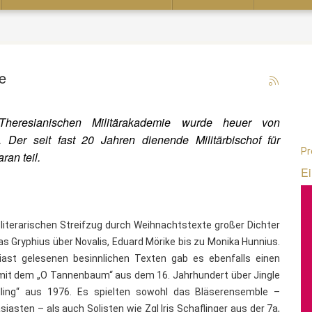
e
Theresianischen Militärakademie wurde heuer von
. Der seit fast 20 Jahren dienende Militärbischof für
Pr
ran teil.
Ei
n literarischen Streifzug durch Weihnachtstexte großer Dichter
 Gryphius über Novalis, Eduard Mörike bis zu Monika Hunnius.
iast gelesenen besinnlichen Texten gab es ebenfalls einen
 mit dem „O Tannenbaum“ aus dem 16. Jahrhundert über Jingle
ling“ aus 1976. Es spielten sowohl das Bläserensemble –
sten – als auch Solisten wie Zgl Iris Schaflinger aus der 7a,