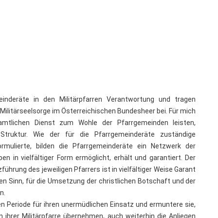
nderäte in den Militärpfarren Verantwortung und tragen
Militärseelsorge im Österreichischen Bundesheer bei. Für mich
amtlichen Dienst zum Wohle der Pfarrgemeinden leisten,
n Struktur. Wie der für die Pfarrgemeinderäte zuständige
ormulierte, bilden die Pfarrgemeinderäte ein Netzwerk der
en in vielfältiger Form ermöglicht, erhält und garantiert. Der
hrung des jeweiligen Pfarrers ist in vielfältiger Weise Garant
en Sinn, für die Umsetzung der christlichen Botschaft und der
n.
n Periode für ihren unermüdlichen Einsatz und ermuntere sie,
 in ihrer Militärpfarre übernehmen, auch weiterhin die Anliegen