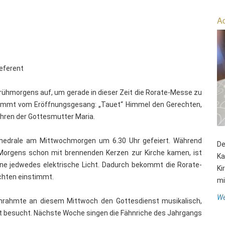
Ad
referent
en frühmorgens auf, um gerade in dieser Zeit die Rorate-Messe zu
stammt vom Eröffnungsgesang: „Tauet“ Himmel den Gerechten,
Ehren der Gottesmutter Maria.
thedrale am Mittwochmorgen um 6.30 Uhr gefeiert. Während
De
 Morgens schon mit brennenden Kerzen zur Kirche kamen, ist
Ka
ne jedwedes elektrische Licht. Dadurch bekommt die Rorate-
Ki
chten einstimmt.
mit
We
mrahmte an diesem Mittwoch den Gottesdienst musikalisch,
gut besucht. Nächste Woche singen die Fähnriche des Jahrgangs