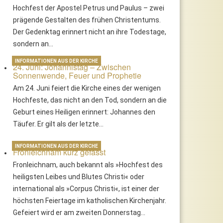
Hochfest der Apostel Petrus und Paulus – zwei
prägende Gestalten des frühen Christentums.
Der Gedenktag erinnert nicht an ihre Todestage,
sondern an…
INFORMATIONEN AUS DER KIRCHE
24. Juni: Johannistag – Zwischen
Sonnenwende, Feuer und Prophetie
Am 24. Juni feiert die Kirche eines der wenigen
Hochfeste, das nicht an den Tod, sondern an die
Geburt eines Heiligen erinnert: Johannes den
Täufer. Er gilt als der letzte…
INFORMATIONEN AUS DER KIRCHE
Fronleichnam kurz gefasst
Fronleichnam, auch bekannt als »Hochfest des
heiligsten Leibes und Blutes Christi« oder
international als »Corpus Christi«, ist einer der
höchsten Feiertage im katholischen Kirchenjahr.
Gefeiert wird er am zweiten Donnerstag…