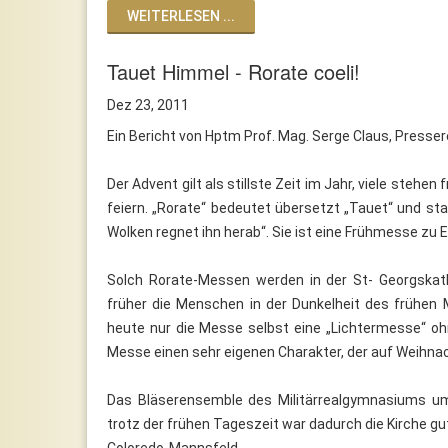
WEITERLESEN ...
Tauet Himmel - Rorate coeli!
Dez 23, 2011
Ein Bericht von Hptm Prof. Mag. Serge Claus, Presse
Der Advent gilt als stillste Zeit im Jahr, viele steh
feiern. „Rorate“ bedeutet übersetzt „Tauet“ und 
Wolken regnet ihn herab“. Sie ist eine Frühmesse zu 
Solch Rorate-Messen werden in der St- Georgska
früher die Menschen in der Dunkelheit des frühen
heute nur die Messe selbst eine „Lichtermesse“ oh
Messe einen sehr eigenen Charakter, der auf Weihna
Das Bläserensemble des Militärrealgymnasiums u
trotz der frühen Tageszeit war dadurch die Kirche 
Coloredo-Mannsfeld.