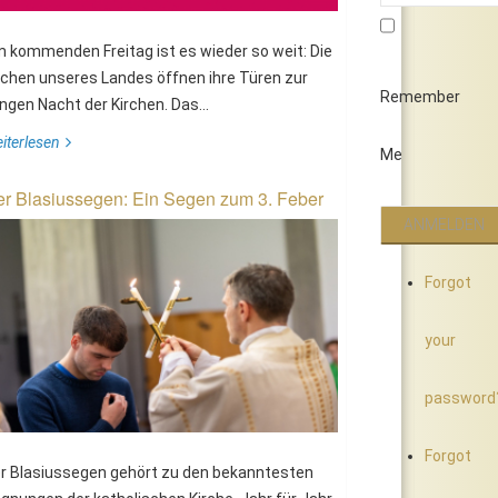
 kommenden Freitag ist es wieder so weit: Die
rchen unseres Landes öffnen ihre Türen zur
Remember
ngen Nacht der Kirchen. Das...
iterlesen
Me
r Blasiussegen: Ein Segen zum 3. Feber
Forgot
your
password
Forgot
r Blasiussegen gehört zu den bekanntesten