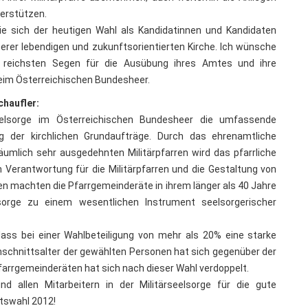
terstützen.
ie sich der heutigen Wahl als Kandidatinnen und Kandidaten
nserer lebendigen und zukunftsorientierten Kirche. Ich wünsche
s reichsten Segen für die Ausübung ihres Amtes und ihre
 beim Österreichischen Bundesheer.
chaufler:
seelsorge im Österreichischen Bundesheer die umfassende
ng der kirchlichen Grundaufträge. Durch das ehrenamtliche
umlich sehr ausgedehnten Militärpfarren wird das pfarrliche
n Verantwortung für die Militärpfarren und die Gestaltung von
n machten die Pfarrgemeinderäte in ihrem länger als 40 Jahre
sorge zu einem wesentlichen Instrument seelsorgerischer
ass bei einer Wahlbeteiligung von mehr als 20% eine starke
hschnittsalter der gewählten Personen hat sich gegenüber der
Pfarrgemeinderäten hat sich nach dieser Wahl verdoppelt.
nd allen Mitarbeitern in der Militärseelsorge für die gute
tswahl 2012!