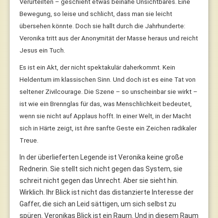
Verurteilten – geschieht etwas beinahe Unsichtbares. Eine
Bewegung, so leise und schlicht, dass man sie leicht
übersehen könnte. Doch sie hallt durch die Jahrhunderte:
Veronika tritt aus der Anonymität der Masse heraus und reicht
Jesus ein Tuch.
Es ist ein Akt, der nicht spektakulär daherkommt. Kein
Heldentum im klassischen Sinn. Und doch ist es eine Tat von
seltener Zivilcourage. Die Szene – so unscheinbar sie wirkt –
ist wie ein Brennglas für das, was Menschlichkeit bedeutet,
wenn sie nicht auf Applaus hofft. In einer Welt, in der Macht
sich in Härte zeigt, ist ihre sanfte Geste ein Zeichen radikaler
Treue.
In der überlieferten Legende ist Veronika keine große
Rednerin. Sie stellt sich nicht gegen das System, sie
schreit nicht gegen das Unrecht. Aber sie sieht hin.
Wirklich. Ihr Blick ist nicht das distanzierte Interesse der
Gaffer, die sich an Leid sättigen, um sich selbst zu
spüren. Veronikas Blick ist ein Raum. Und in diesem Raum