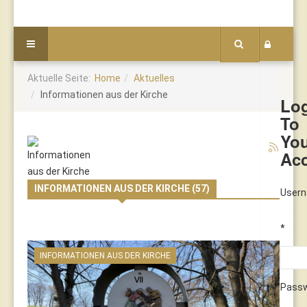
Aktuelle Seite:
Home
Aktuelles
Informationen aus der Kirche
Lo
To
Yo
Ac
INFORMATIONEN AUS DER KIRCHE (57)
User
*
INFORMATIONEN AUS DER KIRCHE
Pass