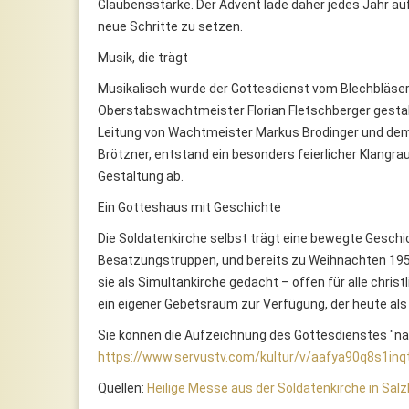
Glaubensstärke. Der Advent lade daher jedes Jahr au
neue Schritte zu setzen.
Musik, die trägt
Musikalisch wurde der Gottesdienst vom Blechbläser
Oberstabswachtmeister Florian Fletschberger gest
Leitung von Wachtmeister Markus Brodinger und dem K
Brötzner, entstand ein besonders feierlicher Klangra
Gestaltung ab.
Ein Gotteshaus mit Geschichte
Die Soldatenkirche selbst trägt eine bewegte Geschic
Besatzungstruppen, und bereits zu Weihnachten 1954
sie als Simultankirche gedacht – offen für alle chri
ein eigener Gebetsraum zur Verfügung, der heute al
Sie können die Aufzeichnung des Gottesdienstes "n
https://www.servustv.com/kultur/v/aafya90q8s1inq
Quellen:
Heilige Messe aus der Soldatenkirche in Sal