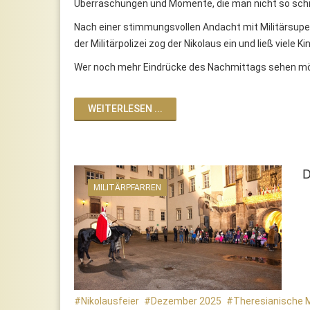
Überraschungen und Momente, die man nicht so schne
Nach einer stimmungsvollen Andacht mit Militärsuperi
der Militärpolizei zog der Nikolaus ein und ließ viele 
Wer noch mehr Eindrücke des Nachmittags sehen möch
WEITERLESEN ...
D
MILITÄRPFARREN
Nikolausfeier
Dezember 2025
Theresianische M