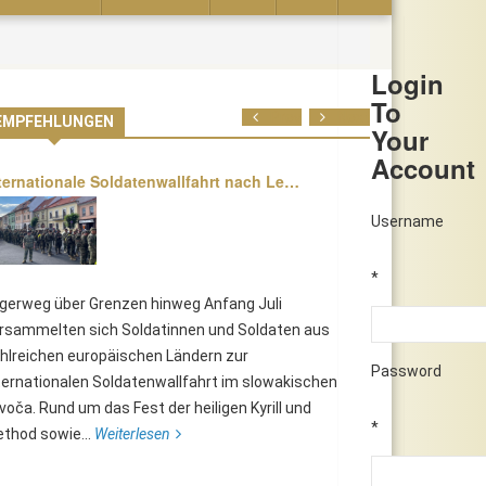
Login
To
Prev
Next
EMPFEHLUNGEN
Your
Account
ternationale Soldatenwallfahrt nach Le…
Username
*
lgerweg über Grenzen hinweg Anfang Juli
rsammelten sich Soldatinnen und Soldaten aus
hlreichen europäischen Ländern zur
Password
ternationalen Soldatenwallfahrt im slowakischen
voča. Rund um das Fest der heiligen Kyrill und
*
thod sowie...
Weiterlesen