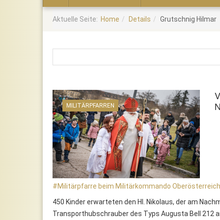
Home
Aktuelle Seite:
Home
Details
Grutschnig Hilmar
V
N
MILITÄRPFARREN
Militärpfarre beim Militärkommando Oberösterreic
450 Kinder erwarteten den Hl. Nikolaus, der am Nac
Transporthubschrauber des Typs Augusta Bell 212 am 