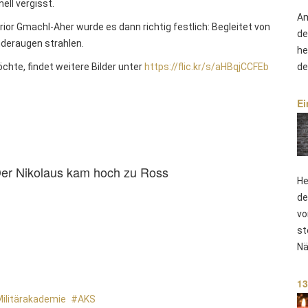
ll vergisst.
Am
or Gmachl-Aher wurde es dann richtig festlich: Begleitet von
de
Kinderaugen strahlen.
he
de
te, findet weitere Bilder unter
https://flic.kr/s/aHBqjCCFEb
Ei
er Nikolaus kam hoch zu Ross
He
de
vo
st
Nä
13
ilitärakademie
AKS