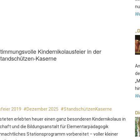
nu
We
„D
timmungsvolle Kindernikolausfeier in der
tandschützen-Kaserne
Am
de
„M
hi
We
sfeier 2019
Dezember 2025
StandschützenKaserne
Di
steten erlebten heuer einen ganz besonderen Kindernikolaus in
chaft und die Bildungsanstalt für Elementarpädagogik
ihnachtliches Stationsprogramm vorbereitet – voller kleiner