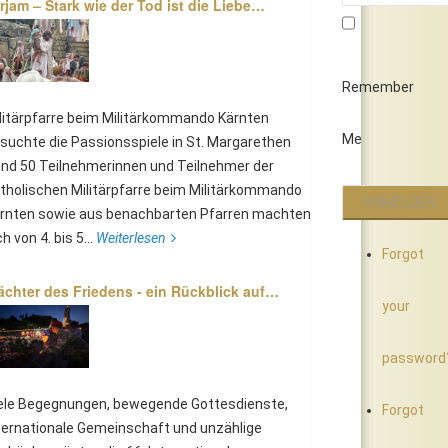
rjam – Stark wie der Tod ist die Liebe…
Remember
litärpfarre beim Militärkommando Kärnten
Me
suchte die Passionsspiele in St. Margarethen
nd 50 Teilnehmerinnen und Teilnehmer der
tholischen Militärpfarre beim Militärkommando
rnten sowie aus benachbarten Pfarren machten
ch von 4. bis 5...
Weiterlesen
Forgot
chter des Friedens - ein Rückblick auf…
your
password
ele Begegnungen, bewegende Gottesdienste,
Forgot
ternationale Gemeinschaft und unzählige