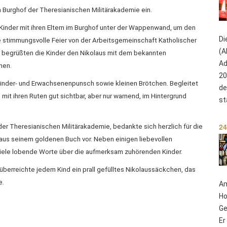
en Burghof der Theresianischen Militärakademie ein.
inder mit ihren Eltern im Burghof unter der Wappenwand, um den
Di
ie stimmungsvolle Feier von der Arbeitsgemeinschaft Katholischer
(A
k begrüßten die Kinder den Nikolaus mit dem bekannten
Ad
hen.
20
 Kinder- und Erwachsenenpunsch sowie kleinen Brötchen. Begleitet
de
mit ihren Ruten gut sichtbar, aber nur warnend, im Hintergrund
st
24
der Theresianischen Militärakademie, bedankte sich herzlich für die
aus seinem goldenen Buch vor. Neben einigen liebevollen
 viele lobende Worte über die aufmerksam zuhörenden Kinder.
berreichte jedem Kind ein prall gefülltes Nikolaussäckchen, das
e.
Am
Ho
Ge
Er