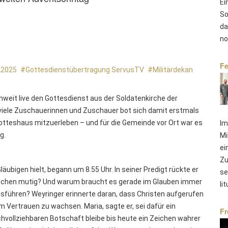
Ei
So
da
no
Fe
22025
Gottesdienstübertragung ServusTV
Militärdekan
weit live den Gottesdienst aus der Soldatenkirche der
viele Zuschauerinnen und Zuschauer bot sich damit erstmals
otteshaus mitzuerleben – und für die Gemeinde vor Ort war es
Im
g.
Mi
ei
Zu
läubigen hielt, begann um 8.55 Uhr. In seiner Predigt rückte er
se
chen mutig? Und warum braucht es gerade im Glauben immer
li
sführen? Weyringer erinnerte daran, dass Christen aufgerufen
m Vertrauen zu wachsen. Maria, sagte er, sei dafür ein
Fr
achvollziehbaren Botschaft bleibe bis heute ein Zeichen wahrer