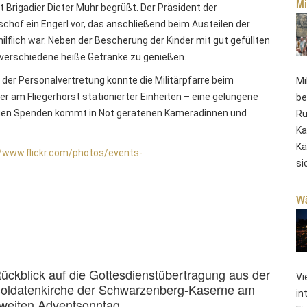
Mi
Brigadier Dieter Muhr begrüßt. Der Präsident der
schof ein Engerl vor, das anschließend beim Austeilen der
flich war. Neben der Bescherung der Kinder mit gut gefüllten
 verschiedene heiße Getränke zu genießen.
 der Personalvertretung konnte die Militärpfarre beim
Mi
er am Fliegerhorst stationierter Einheiten – eine gelungene
be
illigen Spenden kommt in Not geratenen Kameradinnen und
Ru
Ka
Kä
//www.flickr.com/photos/events-
si
Wä
ückblick auf die Gottesdienstübertragung aus der
Vi
oldatenkirche der Schwarzenberg-Kaserne am
in
weiten Adventsonntag