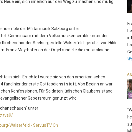
fs Neue ein, sich innerlich auf den Weg zu machen und mutig
Fr
ensemble der Militärmusik Salzburg unter
he
altet. Gemeinsam mit dem Volksmusikensemble unter der
in
irchenchor der Seelsorgestelle Walserfeld, geführt von Hilde
hö
um. Franz Mayrhofer an der Orgel rundete die musikalische
Ge
We
66
hte in sich. Errichtet wurde sie von den amerikanischen
 fand hier der erste Gottesdienst statt. Von Beginn an war
stlichen Konfessionen. Für Soldaten jüdischen Glaubens stand
s evangelischer Gebetsraum genutzt wird.
achanschauen" unter
"W
tttvs9/
he
zu
zburg-Walserfeld - ServusTV On
Mi