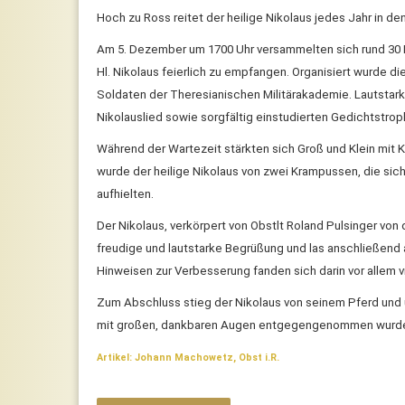
Hoch zu Ross reitet der heilige Nikolaus jedes Jahr in d
Am 5. Dezember um 1700 Uhr versammelten sich rund 30 K
Hl. Nikolaus feierlich zu empfangen. Organisiert wurde d
Soldaten der Theresianischen Militärakademie. Lautstar
Nikolauslied sowie sorgfältig einstudierten Gedichtstrop
Während der Wartezeit stärkten sich Groß und Klein mit
wurde der heilige Nikolaus von zwei Krampussen, die sich 
aufhielten.
Der Nikolaus, verkörpert von Obstlt Roland Pulsinger von 
freudige und lautstarke Begrüßung und las anschließend 
Hinweisen zur Verbesserung fanden sich darin vor allem
Zum Abschluss stieg der Nikolaus von seinem Pferd und ü
mit großen, dankbaren Augen entgegengenommen wurd
Artikel: Johann Machowetz, Obst i.R.