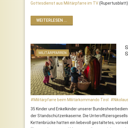
Gottesdienst aus Militärpfarre im TV
(Rupertusblatt)
WEITERLESEN ...
S
S
MILITÄRPFARREN
Militärpfarre beim Militärkommando Tirol
Nikolau
35 Kinder und Enkelkinder unserer Bundesheerbedien
der Standschützenkaserne. Die Unteroffiziersgesells
Kettenbrücke hatten ein liebevoll gestaltetes, vorwe