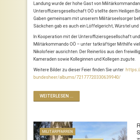
Landung wurde der hohe Gast von Militärkommandant 
Unteroffiziersgesellschaft OÖ stellte dem Heiligen Bi
Gaben gemeinsam mit unserem Militärseelsorger behil
Säckchen gab es auch ein Löffelgericht, Würstel und
In Kooperation mit der Unteroffiziersgesellschaft und
Militärkommando OÖ – unter tatkräftiger Mithilfe viel
Nikolofeier ausrichten. Der Reinerlös aus den freiw
Kameraden sowie Kolleginnen und Kollegen zugute.
Weitere Bilder zu dieser Feier finden Sie unter
https:
bundesheer/albums/72177720330639940/
WEITERLESEN ...
R
S
MILITÄRPFARREN
z