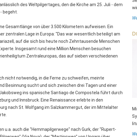
Se
nlässlich des Weltpilgertages, den die Kirche am 25. Juli - dem
wi
- begeht.
We
 eine Gesamtlänge von über 3.500 Kilometern aufweisen. Ein
Di
iner zentralen Lage in Europa: "Das war wesentlich beteiligt am
Mariazell, auf die sich bis heute noch Zehntausende Menschen
Experte. Insgesamt rund eine Million Menschen besuchen
arienheiligtum Zentraleuropas, das auf sieben verschiedenen
ch nicht notwendig, in die Ferne zu schweifen, meinte
g und Besinnung sucht und sich zwischen drei Tagen und einer
 Jakobsweg ins spanische Santiago de Compostela führt durch
burg und Innsbruck. Eine Renaissance erlebte in den
rg nach St. Wolfgang im Salzkammergut, der im Mittelalter
Mi
rte.
Sy
li
n u.a. auch die "Hemmapilgerwege" nach Gurk, der "Rupert-
We
Pilgerweg" (Via Nova), der "Martinsweg" von Ungarn über