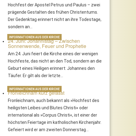
Hochfest der Apostel Petrus und Paulus – zwei
prägende Gestalten des frühen Christentums.
Der Gedenktag erinnert nicht an ihre Todestage,
sondern an…
INFORMATIONEN AUS DER KIRCHE
24. Juni: Johannistag – Zwischen
Sonnenwende, Feuer und Prophetie
Am 24. Juni feiert die Kirche eines der wenigen
Hochfeste, das nicht an den Tod, sondern an die
Geburt eines Heiligen erinnert: Johannes den
Täufer. Er gilt als der letzte…
INFORMATIONEN AUS DER KIRCHE
Fronleichnam kurz gefasst
Fronleichnam, auch bekannt als »Hochfest des
heiligsten Leibes und Blutes Christi« oder
international als »Corpus Christi«, ist einer der
höchsten Feiertage im katholischen Kirchenjahr.
Gefeiert wird er am zweiten Donnerstag…