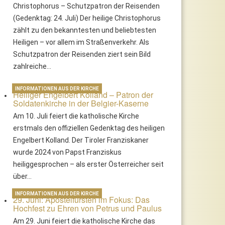
Christophorus – Schutzpatron der Reisenden
(Gedenktag: 24. Juli) Der heilige Christophorus
zählt zu den bekanntesten und beliebtesten
Heiligen – vor allem im Straßenverkehr. Als
Schutzpatron der Reisenden ziert sein Bild
zahlreiche…
INFORMATIONEN AUS DER KIRCHE
Heiliger Engelbert Kolland – Patron der
Soldatenkirche in der Belgier-Kaserne
Am 10. Juli feiert die katholische Kirche
erstmals den offiziellen Gedenktag des heiligen
Engelbert Kolland. Der Tiroler Franziskaner
wurde 2024 von Papst Franziskus
heiliggesprochen – als erster Österreicher seit
über…
INFORMATIONEN AUS DER KIRCHE
29. Juni: Apostelfürsten im Fokus: Das
Hochfest zu Ehren von Petrus und Paulus
Am 29. Juni feiert die katholische Kirche das