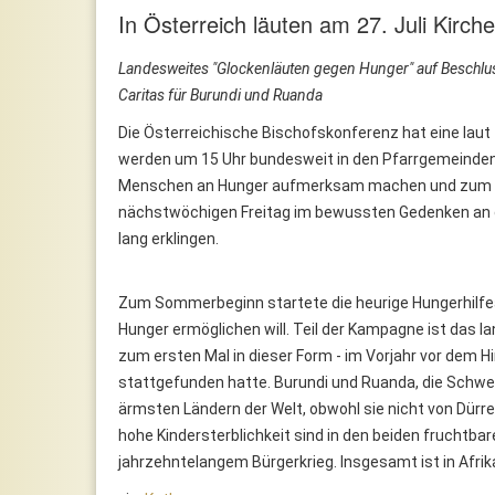
In Österreich läuten am 27. Juli Kirc
Landesweites "Glockenläuten gegen Hunger" auf Beschluss
Caritas für Burundi und Ruanda
Die Österreichische Bischofskonferenz hat eine laut
werden um 15 Uhr bundesweit in den Pfarrgemeinden 
Menschen an Hunger aufmerksam machen und zum E
nächstwöchigen Freitag im bewussten Gedenken an d
lang erklingen.
Zum Sommerbeginn startete die heurige Hungerhilfeak
Hunger ermöglichen will. Teil der Kampagne ist das l
zum ersten Mal in dieser Form - im Vorjahr vor dem 
stattgefunden hatte. Burundi und Ruanda, die Schwer
ärmsten Ländern der Welt, obwohl sie nicht von Dürr
hohe Kindersterblichkeit sind in den beiden fruchtbare
jahrzehntelangem Bürgerkrieg. Insgesamt ist in Afrika