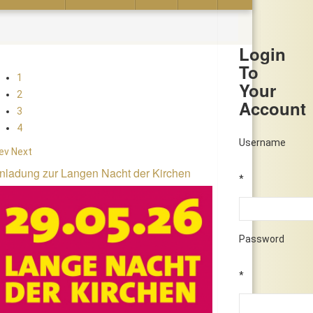
Login
To
1
Your
2
Account
3
4
Username
ev
Next
nladung zur Langen Nacht der Kirchen
*
Password
*