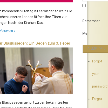
 kommenden Freitag ist es wieder so weit: Die
rchen unseres Landes öffnen ihre Türen zur
Remember
ngen Nacht der Kirchen. Das...
iterlesen
Me
r Blasiussegen: Ein Segen zum 3. Feber
Forgot
your
password
Forgot
r Blasiussegen gehört zu den bekanntesten