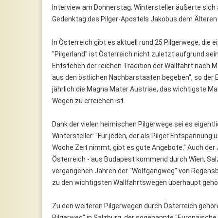
Interview am Donnerstag. Wintersteller äußerte sich a
Gedenktag des Pilger-Apostels Jakobus dem Älteren 
In Österreich gibt es aktuell rund 25 Pilgerwege, die
"Pilgerland" ist Österreich nicht zuletzt aufgrund se
Entstehen der reichen Tradition der Wallfahrt nach 
aus den östlichen Nachbarstaaten begeben", so der 
jährlich die Magna Mater Austriae, das wichtigste M
Wegen zu erreichen ist.
Dank der vielen heimischen Pilgerwege sei es eigentli
Wintersteller: "Für jeden, der als Pilger Entspannun
Woche Zeit nimmt, gibt es gute Angebote." Auch der
Österreich - aus Budapest kommend durch Wien, Salz
vergangenen Jahren der "Wolfgangweg" von Regensbu
zu den wichtigsten Wallfahrtswegen überhaupt gehö
Zu den weiteren Pilgerwegen durch Österreich gehöre
Pilgerweg" in Salzburg, der sogenannte "Europäische 