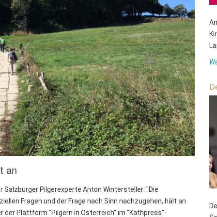
Am
Ki
La
We
De
t an
 Salzburger Pilgerexperte Anton Wintersteller: "Die
iellen Fragen und der Frage nach Sinn nachzugehen, hält an
De
er der Plattform "Pilgern in Österreich" im "Kathpress"-