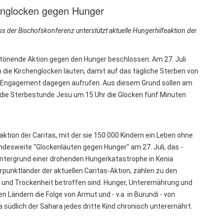
henglocken gegen Hunger
 der Bischofskonferenz unterstützt aktuelle Hungerhilfeaktion der
 tönende Aktion gegen den Hunger beschlossen: Am 27. Juli
die Kirchenglocken läuten, damit auf das tägliche Sterben von
ngagement dagegen aufrufen. Aus diesem Grund sollen am
ie Sterbestunde Jesu um 15 Uhr die Glocken fünf Minuten
tion der Caritas, mit der sie 150.000 Kindern ein Leben ohne
andesweite "Glockenläuten gegen Hunger" am 27. Juli, das -
Hintergrund einer drohenden Hungerkatastrophe in Kenia
punktländer der aktuellen Caritas-Aktion, zählen zu den
e und Trockenheit betroffen sind. Hunger, Unterernährung und
n Ländern die Folge von Armut und - v.a. in Burundi - von
 südlich der Sahara jedes dritte Kind chronisch unterernährt.