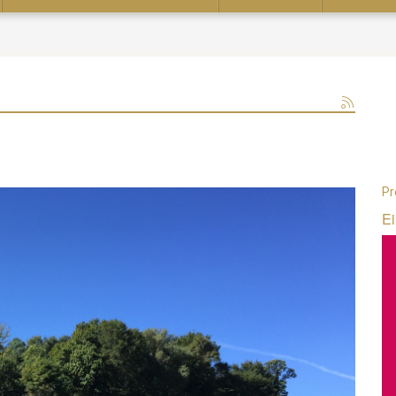
Pr
Ei